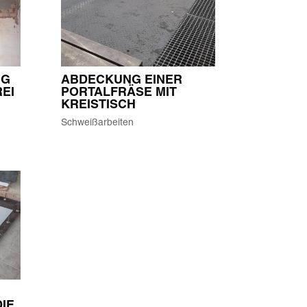
NG
ABDECKUNG EINER
EI
PORTALFRÄSE MIT
KREISTISCH
Schweißarbeiten
IE