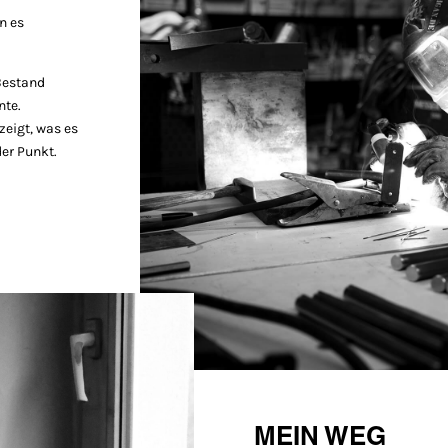
n es
Bestand
nte.
zeigt, was es
der Punkt.
MEIN WEG