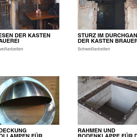
ESEN DER KASTEN
STURZ IM DURCHGA
AUEREI
DER KASTEN BRAUER
eißarbeiten
Schweißarbeiten
DECKUNG
RAHMEN UND
OLLAMPEN FÜR
BODENKLAPPE FÜR D